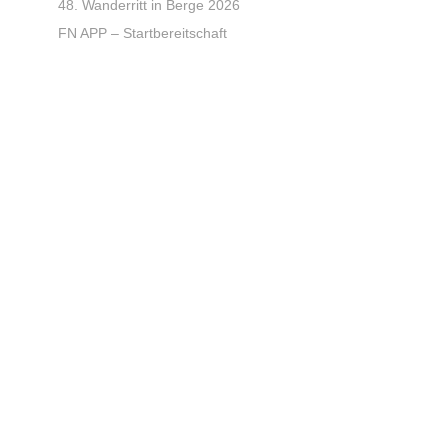
48. Wanderritt in Berge 2026
FN APP – Startbereitschaft