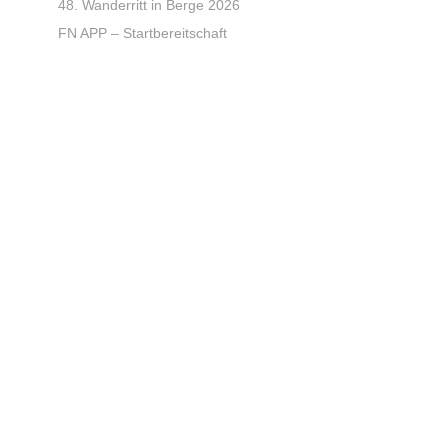
48. Wanderritt in Berge 2026
FN APP – Startbereitschaft