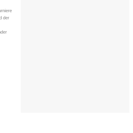
urniere
d der
nder